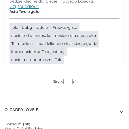
będzie idealne dla Ciebie i Twojego Dziecka.
Czytaj całość
Asia Tworzydło
tula
baby
toddler
Free-to-grow
nosidło dla maluszka
nosidło dla starszaka
Tula toddler
nosidełko dla niesiedzącego dz
które nosidełko Tula jest najl
nosidła ergonomiczne Tula
Strona
z 1
Linki w stopce
O CARRYLOVE.PL
Poznajmy się
Karta Dużej Rodziny