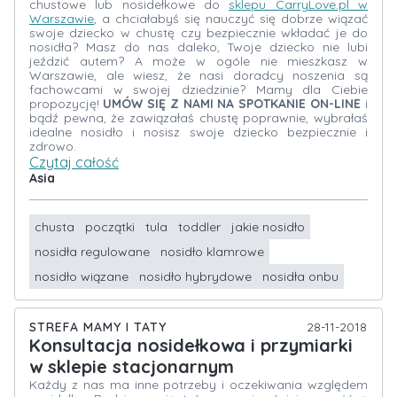
chustowe lub nosidełkowe do
sklepu CarryLove.pl w
Warszawie
, a chciałabyś się nauczyć się dobrze wiązać
swoje dziecko w chustę czy bezpiecznie wkładać je do
nosidła? Masz do nas daleko, Twoje dziecko nie lubi
jeździć autem? A może w ogóle nie mieszkasz w
Warszawie, ale wiesz, że nasi doradcy noszenia są
fachowcami w swojej dziedzinie? Mamy dla Ciebie
propozycję!
UMÓW SIĘ Z NAMI NA SPOTKANIE ON-LINE
i
bądź pewna, że zawiązałaś chustę poprawnie, wybrałaś
idealne nosidło i nosisz swoje dziecko bezpiecznie i
zdrowo.
Czytaj całość
Asia
chusta
początki
tula
toddler
jakie nosidło
nosidła regulowane
nosidło klamrowe
nosidło wiązane
nosidło hybrydowe
nosidła onbu
STREFA MAMY I TATY
28-11-2018
Konsultacja nosidełkowa i przymiarki
w sklepie stacjonarnym
Każdy z nas ma inne potrzeby i oczekiwania względem