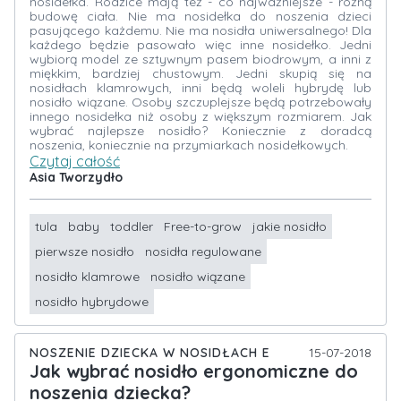
nosidełka. Rodzice mają też - co najważniejsze - różną
budowę ciała. Nie ma nosidełka do noszenia dzieci
pasującego każdemu. Nie ma nosidła uniwersalnego! Dla
każdego będzie pasowało więc inne nosidełko. Jedni
wybiorą model ze sztywnym pasem biodrowym, a inni z
miękkim, bardziej chustowym. Jedni skupią się na
nosidłach klamrowych, inni będą woleli hybrydę lub
nosidło wiązane. Osoby szczuplejsze będą potrzebowały
innego nosidełka niż osoby z większym rozmiarem. Jak
wybrać najlepsze nosidło? Koniecznie z doradcą
noszenia, koniecznie na przymiarkach nosidełkowych.
Czytaj całość
Asia Tworzydło
tula
baby
toddler
Free-to-grow
jakie nosidło
pierwsze nosidło
nosidła regulowane
nosidło klamrowe
nosidło wiązane
nosidło hybrydowe
NOSZENIE DZIECKA W NOSIDŁACH E
15-07-2018
Jak wybrać nosidło ergonomiczne do
noszenia dziecka?