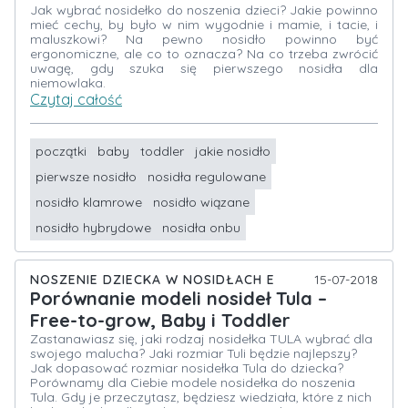
Jak wybrać nosidełko do noszenia dzieci? Jakie powinno
mieć cechy, by było w nim wygodnie i mamie, i tacie, i
maluszkowi? Na pewno nosidło powinno być
ergonomiczne, ale co to oznacza? Na co trzeba zwrócić
uwagę, gdy szuka się pierwszego nosidła dla
niemowlaka.
Czytaj całość
początki
baby
toddler
jakie nosidło
pierwsze nosidło
nosidła regulowane
nosidło klamrowe
nosidło wiązane
nosidło hybrydowe
nosidła onbu
NOSZENIE DZIECKA W NOSIDŁACH E
15-07-2018
Porównanie modeli nosideł Tula –
Free-to-grow, Baby i Toddler
Zastanawiasz się, jaki rodzaj nosidełka TULA wybrać dla
swojego malucha? Jaki rozmiar Tuli będzie najlepszy?
Jak dopasować rozmiar nosidełka Tula do dziecka?
Porównamy dla Ciebie modele nosidełka do noszenia
Tula. Gdy je przeczytasz, będziesz wiedziała, które z nich