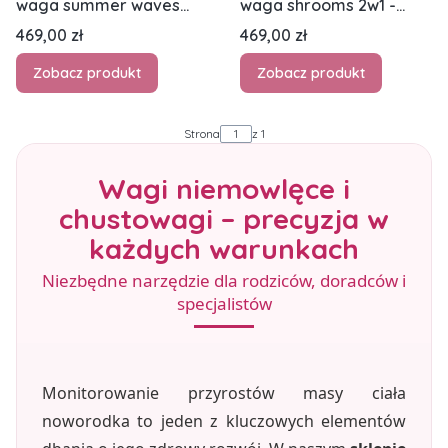
waga summer waves
waga shrooms 2w1 -
2w1 - chusta kółkowa i
chusta kółkowa i waga
Cena
Cena
469,00 zł
469,00 zł
waga niemowlęca
niemowlęca
Zobacz produkt
Zobacz produkt
Strona
z 1
Wagi niemowlęce i
chustowagi – precyzja w
każdych warunkach
Niezbędne narzędzie dla rodziców, doradców i
specjalistów
Monitorowanie przyrostów masy ciała
noworodka to jeden z kluczowych elementów