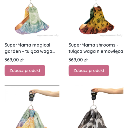
SuperMama magical
SuperMama shrooms -
garden - tuląca waga
tuląca waga niemowlęca
niemowlęca
Cena
Cena
369,00 zł
369,00 zł
Zobacz produkt
Zobacz produkt