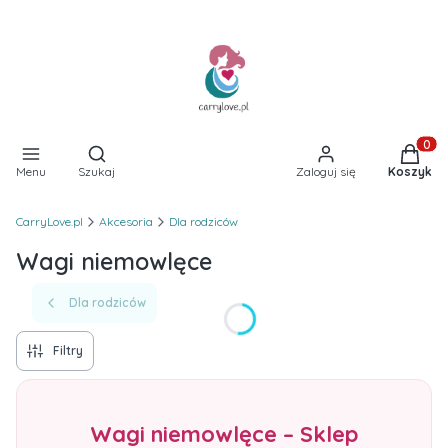
Otwórz wyszukiwarkę
Produkt
Menu
Szukaj
Zaloguj się
Koszyk
CarryLove.pl
Akcesoria
Dla rodziców
Wagi niemowlęce
Dla rodziców
Filtry
Wagi niemowlęce – Sklep