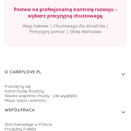
Postaw na profesjonalną kontrolę rozwoju –
wybierz precyzyjną chustowagę.
Wagi hakowe | Chustowaga dla doradców |
Precyzyjny pomiar | Sklep Warszawa
Linki w stopce
O CARRYLOVE.PL
Poznajmy się
Karta Dużej Rodziny
Nauka wiązania chusty - jak wygląda
Misja, wizja i wartości
WSPÓŁPRACA
Storchenwiege w Polsce
Produkty Fidella