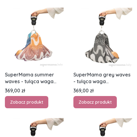
SuperMama summer
SuperMama grey waves
waves - tuląca waga
- tuląca waga
niemowlęca
niemowlęca
Cena
Cena
369,00 zł
369,00 zł
Zobacz produkt
Zobacz produkt