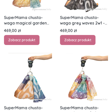
SuperMama chusto-
SuperMama chusto-
waga magical garden
waga grey waves 2w1 -
2w1 - chusta kółkowa i
chusta kółkowa i waga
Cena
Cena
469,00 zł
469,00 zł
waga niemowlęca
niemowlęca
Zobacz produkt
Zobacz produkt
SuperMama chusto-
SuperMama chusto-