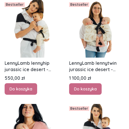
Bestseller
Bestseller
LennyLamb lennyhip
LennyLamb lennytwin
jurassic ice desert -
jurassic ice desert -
nosidło biodrowe
nosidło biodrowe dla
Cena
Cena
550,00 zł
1 100,00 zł
dwójki dzieci
Do koszyka
Do koszyka
Bestseller