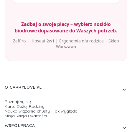
Zadbaj o swoje plecy – wybierz nosidło
biodrowe dopasowane do Waszych potrzeb.
Zaffiro | Hipseat 2w1 | Ergonomia dla rodzica | Sklep
Warszawa
Linki w stopce
O CARRYLOVE.PL
Poznajmy się
Karta Dużej Rodziny
Nauka wiązania chusty - jak wygląda
Misja, wizja i wartości
WSPÓŁPRACA