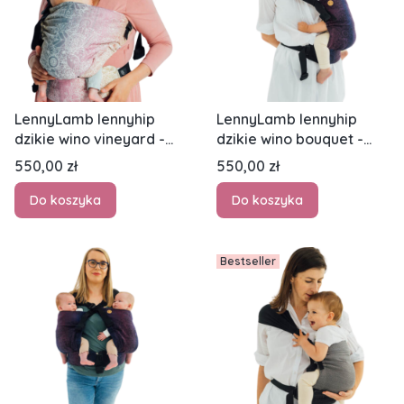
LennyLamb lennyhip
LennyLamb lennyhip
dzikie wino vineyard -
dzikie wino bouquet -
nosidło biodrowe
nosidło biodrowe
Cena
Cena
550,00 zł
550,00 zł
Do koszyka
Do koszyka
Bestseller