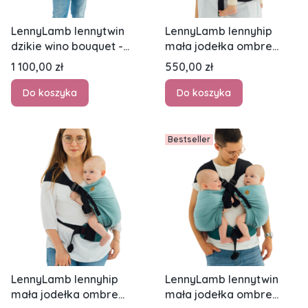
LennyLamb lennytwin
LennyLamb lennyhip
dzikie wino bouquet -
mała jodełka ombre
nosidło biodrowe dla
szary - nosidło biodrowe
Cena
Cena
1 100,00 zł
550,00 zł
dwójki dzieci
Do koszyka
Do koszyka
Bestseller
LennyLamb lennyhip
LennyLamb lennytwin
mała jodełka ombre
mała jodełka ombre