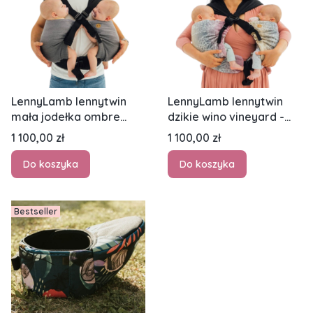
LennyLamb lennytwin
LennyLamb lennytwin
mała jodełka ombre
dzikie wino vineyard -
szary - nosidło biodrowe
nosidło biodrowe dla
Cena
Cena
1 100,00 zł
1 100,00 zł
dla dwójki dzieci
dwójki dzieci
Do koszyka
Do koszyka
Bestseller