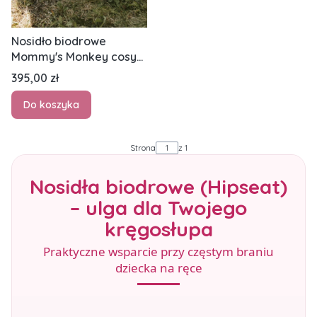
Nosidło biodrowe
Mommy's Monkey cosy
leaf
Cena
395,00 zł
Do koszyka
Strona
z 1
Nosidła biodrowe (Hipseat)
– ulga dla Twojego
kręgosłupa
Praktyczne wsparcie przy częstym braniu
dziecka na ręce