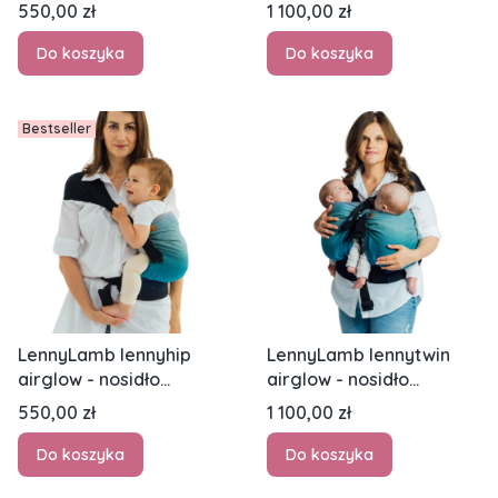
zieleń - nosidło biodrowe
zieleń - nosidło biodrowe
Cena
Cena
550,00 zł
1 100,00 zł
dla dwójki dzieci
Do koszyka
Do koszyka
Bestseller
LennyLamb lennyhip
LennyLamb lennytwin
airglow - nosidło
airglow - nosidło
biodrowe
biodrowe dla dwójki
Cena
Cena
550,00 zł
1 100,00 zł
dzieci
Do koszyka
Do koszyka