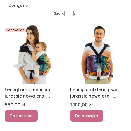
Domyślne
Strona
z 1
Bestseller
LennyLamb lennyhip
LennyLamb lennytwin
jurassic nowa era -
jurassic nowa era -
nosidło biodrowe
nosidło biodrowe dla
Cena
Cena
550,00 zł
1 100,00 zł
dwójki dzieci
Do koszyka
Do koszyka