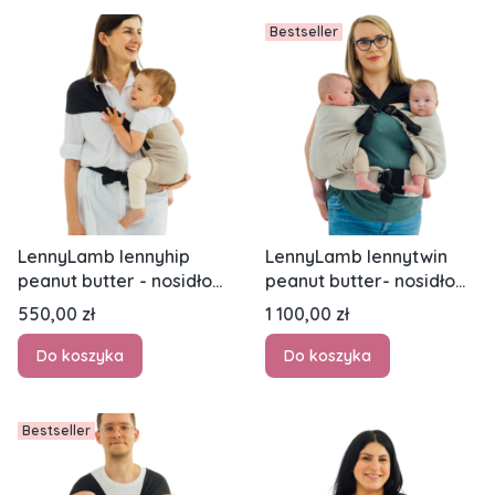
Bestseller
LennyLamb lennyhip
LennyLamb lennytwin
peanut butter - nosidło
peanut butter- nosidło
biodrowe
biodrowe dla dwójki
Cena
Cena
550,00 zł
1 100,00 zł
dzieci
Do koszyka
Do koszyka
Bestseller