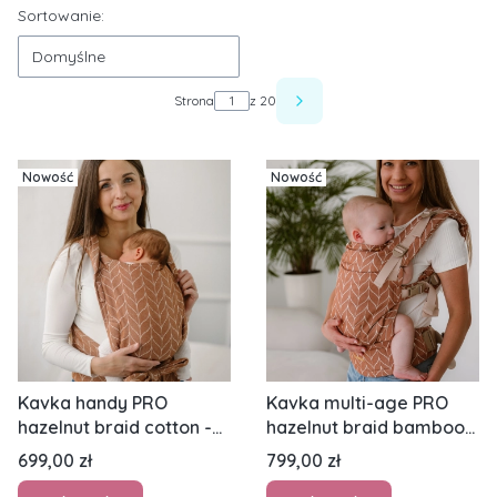
Lista produktów
Sortowanie:
Domyślne
Strona
z 20
Następne produkty
Nowość
Nowość
Kavka handy PRO
Kavka multi-age PRO
hazelnut braid cotton -
hazelnut braid bamboo
nosidło hybrydowe
GOLD - nosidło
Cena
Cena
699,00 zł
799,00 zł
regulowane
klamrowe regulowane