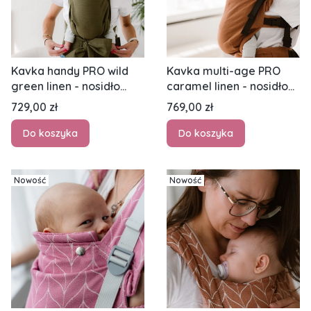
Kavka handy PRO wild
Kavka multi-age PRO
green linen - nosidło
caramel linen - nosidło
hybrydowe regulowane
klamrowe egulowane
Cena
Cena
729,00 zł
769,00 zł
Do koszyka
Do koszyka
Nowość
Nowość