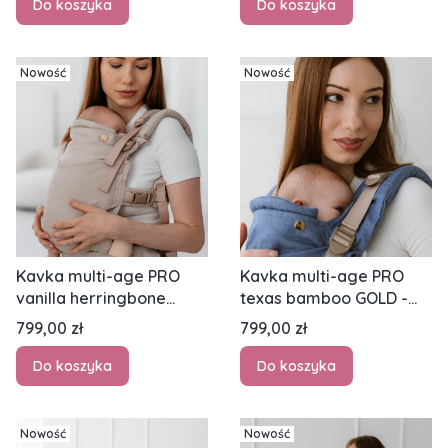
Do koszyka
Do koszyka
Nowość
Nowość
Kavka multi-age PRO
Kavka multi-age PRO
vanilla herringbone
texas bamboo GOLD -
bamboo GOLD - nosidło
nosidło klamrowe
Cena
Cena
799,00 zł
799,00 zł
klamrowe regulowane
regulowane
Do koszyka
Do koszyka
Nowość
Nowość