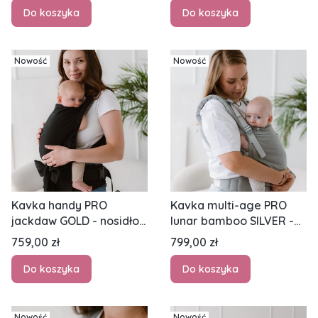
Do koszyka
Do koszyka
Nowość
Nowość
Kavka handy PRO
Kavka multi-age PRO
jackdaw GOLD - nosidło
lunar bamboo SILVER -
hybrydowe regulowane
nosidło klamrowe
Cena
Cena
759,00 zł
799,00 zł
regulowane
Do koszyka
Do koszyka
Nowość
Nowość