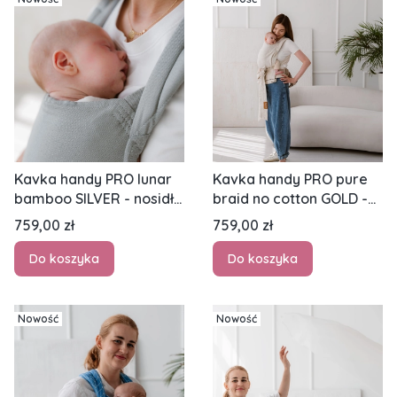
Kavka handy PRO lunar
Kavka handy PRO pure
bamboo SILVER - nosidło
braid no cotton GOLD -
hybrydowe regulowane
nosidło hybrydowe
Cena
Cena
759,00 zł
759,00 zł
regulowane
Do koszyka
Do koszyka
Nowość
Nowość