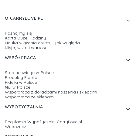
Linki w stopce
O CARRYLOVE.PL
Poznajmy się
Karta Dużej Rodziny
Nauka wiązania chusty - jak wygląda
Misja, wizja i wartości
WSPÓŁPRACA
Storchenwiege w Polsce
Produkty Fidella
Fidella w Polsce
Nui w Polsce
Współpraca z doradcami noszenia i sklepami
Współpraca ze sklepami
WYPOŻYCZALNIA
Regulamin Wypożyczalni CarryLove.pl
Wypożycz