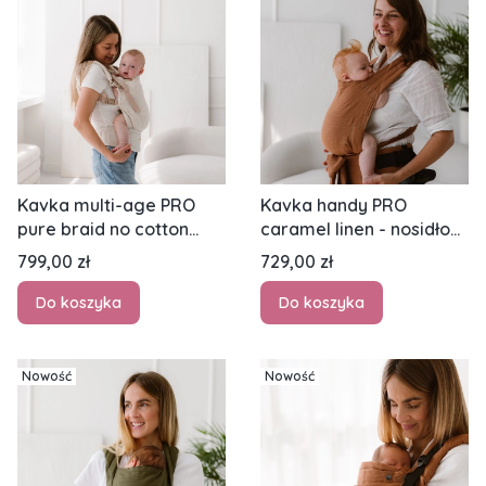
Kavka multi-age PRO
Kavka handy PRO
pure braid no cotton
caramel linen - nosidło
GOLD - nosidło
hybrydowe regulowane
Cena
Cena
799,00 zł
729,00 zł
klamrowe regulowane
Do koszyka
Do koszyka
Nowość
Nowość