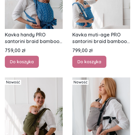
Kavka handy PRO
Kavka muti-age PRO
santorini braid bamboo
santorini braid bamboo
SILVER - nosidło
SILVER - nosidło
Cena
Cena
759,00 zł
799,00 zł
hybrydowe regulowane
klamrowe regulowane
Do koszyka
Do koszyka
Nowość
Nowość