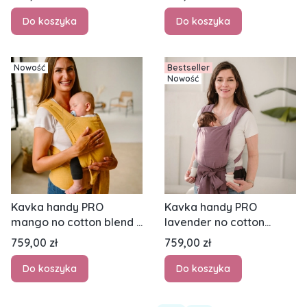
klamrowe regulowane
regulowane
Do koszyka
Do koszyka
Nowość
Bestseller
Nowość
Kavka handy PRO
Kavka handy PRO
mango no cotton blend -
lavender no cotton
nosidło hybrydowe
blend - nosidło
Cena
Cena
759,00 zł
759,00 zł
regulowane
hybrydowe regulowane
Do koszyka
Do koszyka