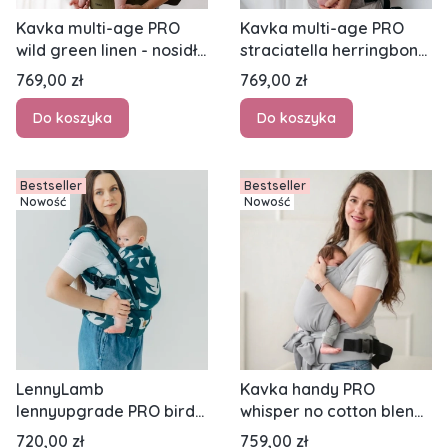
Kavka multi-age PRO
Kavka multi-age PRO
wild green linen - nosidło
straciatella herringbone
kalmrowe regulowane
bamboo - nosidło
Cena
Cena
769,00 zł
769,00 zł
klamrowe regulowane
Do koszyka
Do koszyka
Bestseller
Bestseller
Nowość
Nowość
LennyLamb
Kavka handy PRO
lennyupgrade PRO birdy
whisper no cotton blend
skyward - nosidło
- nosidło hybrydowe
Cena
Cena
720,00 zł
759,00 zł