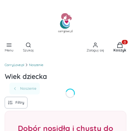
Otwórz wyszukiwarkę
Produkt
Menu
Szukaj
Zaloguj się
Koszyk
CarryLove.pl
Noszenie
Wiek dziecka
Noszenie
Filtry
Dobór nosidła i chusty do