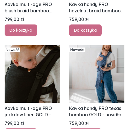
Kavka multi-age PRO
Kavka handy PRO
blush braid bamboo
hazelnut braid bamboo
SILVER - nosidło
GOLD - nosidło
Cena
Cena
799,00 zł
759,00 zł
klamrowe regulowane
hybrydowe regulowane
Do koszyka
Do koszyka
Nowość
Nowość
Kavka multi-age PRO
Kavka handy PRO texas
jackdaw linen GOLD -
bamboo GOLD - nosidło
nosidło klamrowe
hybrydowe regulowane
Cena
Cena
799,00 zł
759,00 zł
reguulowane