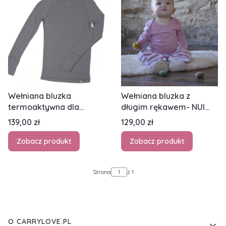
Wełniana bluzka
Wełniana bluzka z
termoaktywna dla
długim rękawem- NUI
niemowląt - NUI
ORGANICS - jasnoróżowy
Cena
Cena
139,00 zł
129,00 zł
ORGANICS - stalowy
Zobacz produkt
Zobacz produkt
Strona
z 1
Linki w stopce
O CARRYLOVE.PL