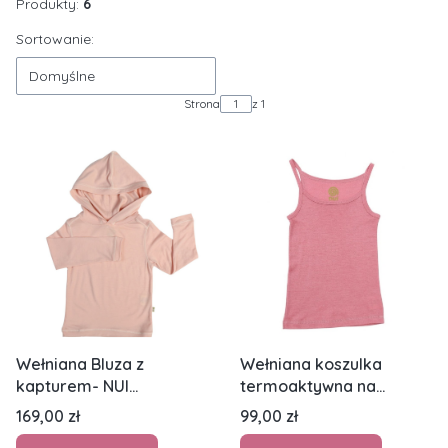
Produkty:
6
Lista produktów
Sortowanie:
Domyślne
Strona
z 1
Wełniana Bluza z
Wełniana koszulka
kapturem- NUI
termoaktywna na
ORGANICS - jasnoróżowy
ramiączkach- NUI
Cena
Cena
169,00 zł
99,00 zł
ORGANICS - różowy