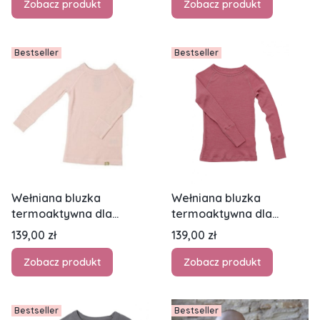
Zobacz produkt
Zobacz produkt
Bestseller
Bestseller
Wełniana bluzka
Wełniana bluzka
termoaktywna dla
termoaktywna dla
niemowląt - NUI
niemowląt - NUI
Cena
Cena
139,00 zł
139,00 zł
ORGANICS - jasnoróżowy
ORGANICS - różowy
Zobacz produkt
Zobacz produkt
Bestseller
Bestseller