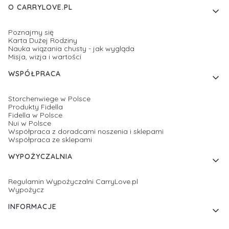
Linki w stopce
O CARRYLOVE.PL
Poznajmy się
Karta Dużej Rodziny
Nauka wiązania chusty - jak wygląda
Misja, wizja i wartości
WSPÓŁPRACA
Storchenwiege w Polsce
Produkty Fidella
Fidella w Polsce
Nui w Polsce
Współpraca z doradcami noszenia i sklepami
Współpraca ze sklepami
WYPOŻYCZALNIA
Regulamin Wypożyczalni CarryLove.pl
Wypożycz
INFORMACJE