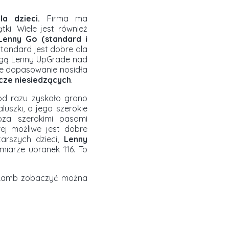
a dzieci.
Firma ma
ątki. Wiele jest również
Lenny Go (standard i
standard jest dobre dla
ewagą Lenny UpGrade nad
sze dopasowanie nosidła
zcze niesiedzących
.
od razu zyskało grono
uszki, a jego szerokie
oza szerokimi pasami
rej możliwe jest dobre
tarszych dzieci,
Lenny
zmiarze ubranek 116. To
y Lamb zobaczyć można