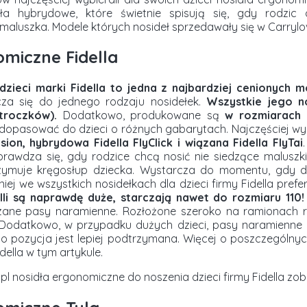
dła hybrydowe, które świetnie spisują się, gdy rodzic
maluszka. Modele których nosideł sprzedawały się w Carrylov
omiczne Fidella
dzieci marki Fidella to jedna z najbardziej cenionych mo
cza się do jednego rodzaju nosidełek.
Wszystkie jego n
troczków).
Dodatkowo, produkowane są
w rozmiarach 
 dopasować do dzieci o różnych gabarytach. Najczęściej wy
ion, hybrydowa Fidella FlyClick i wiązana Fidella FlyTai
prawdza się, gdy rodzice chcą nosić nie siedzące maluszki
ymuje kręgosłup dziecka. Wystarcza do momentu, gdy d
niej we wszystkich nosidełkach dla dzieci firmy Fidella prefe
lli są naprawdę duże, starczają nawet do rozmiaru 110!
iązane pasy naramienne. Rozłożone szeroko na ramionach 
. Dodatkowo, w przypadku dużych dzieci, pasy naramienne 
ego pozycja jest lepiej podtrzymana. Więcej o poszczególny
idella w tym artykule.
pl nosidła ergonomiczne do noszenia dzieci firmy Fidella 