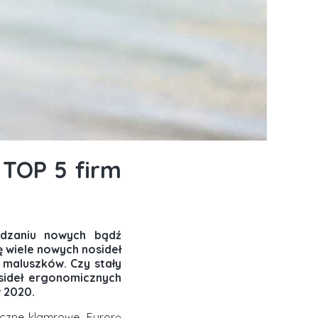
 TOP 5 firm
adzaniu nowych bądź
ę wiele nowych nosideł
 maluszków. Czy stały
sideł ergonomicznych
w 2020.
iczne klamrowe. Furorę