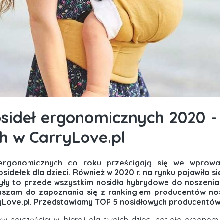
sideł ergonomicznych 2020 -
h w CarryLove.pl
 ergonomicznych co roku prześcigają się we wprow
sidełek dla dzieci. Również w 2020 r. na rynku pojawiło si
Były to przede wszystkim nosidła hybrydowe do noszenia
aszam do zapoznania się z rankingiem producentów no
rryLove.pl. Przedstawiamy TOP 5 nosidłowych producentó
ów najczęściej wybierali dla swoich dzieci nosidła ergonom