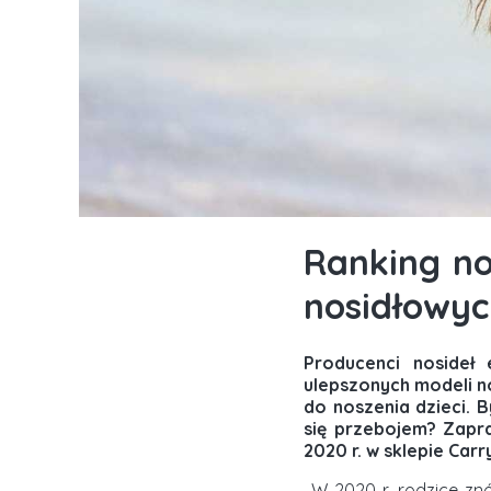
Ranking no
nosidłowyc
Producenci nosideł
ulepszonych modeli no
do noszenia dzieci. 
się przebojem? Zapr
2020 r. w sklepie Ca
W 2020 r. rodzice zn