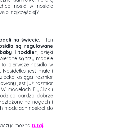
 chce nosić w nosidle
e.pl najczęściej?
deli na świecie.
I ten
osidła są regulowane
baby i toddler
, dzięki
bierane są trzy modele
. To pierwsze nosidlo w
. Nosidełko jest małe i
ziecko osiąga rozmiar
rowany jest już rozmiar
W modelach FlyClick i
rodzica bardzo dobrze
rozłożone na nogach i
ch modelach nosideł do
zobaczyć można
tutaj
.