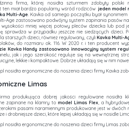
zinna firma, której nosidła szturmem zdobyły polski 
 ten miał bardzo popularny wśród rodziców
jeden model 
a Multi-Age
. Kavka od samego początku byał synonimem b
ulti-Age zastosowano podwójny system zapinania pasów na
 wysokości mniej więcej połowy pleców dziecka lub pod je
się sprawdza w przypadku jeszcze nie siedzących dzieci. 
la starszych dzieci, również regulowany, czyli
Kavka Multi-A
laków, do rozmiaru ok. 116. W 2020 r. i ten producent wyp
ie Kavka Handy zastosowano innowacyjny system regulac
lu, jak i jego szerokość reguluje się na wewnętrznej str
uicyjne, lekkie i kompaktowe. Dobrze układają się w nim nawe
pl nosidła ergonomiczne do noszenia dzieci firmy Kavka z
omiczne Limas
firma produkująca dobrej jakości regulowane nosidła k
ne zapinane na klamry to
model Limas Flex
, a hybrydow
szerokimi pasami naramiennymi produkowane jest w dwóch r
e i drobniejsze dzieci, które lepiej układają się w nosidle Li
pl nosidła ergonomiczne do noszenia dzieci firmy Limas z