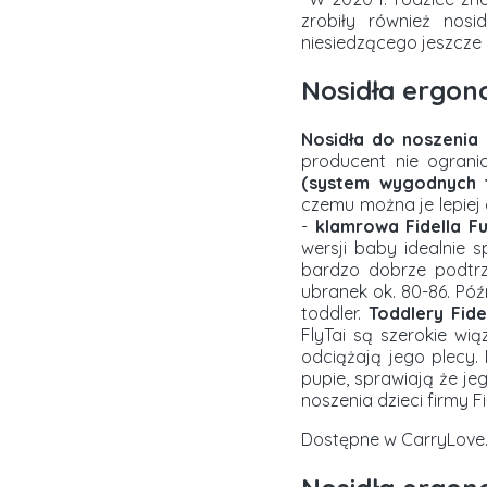
zrobiły również nosi
niesiedzącego jeszcze 
Nosidła ergon
Nosidła do noszenia 
producent nie ograni
(system wygodnych 
czemu można je lepiej
-
klamrowa Fidella Fus
wersji baby idealnie s
bardzo dobrze podtrz
ubranek ok. 80-86. Póź
toddler.
Toddlery Fide
FlyTai są szerokie w
odciążają jego plecy
pupie, sprawiają że j
noszenia dzieci firmy F
Dostępne w CarryLove.