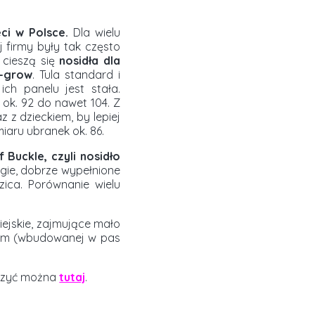
eci w Polsce.
Dla wielu
j firmy były tak często
 cieszą się
nosidła dla
o-grow
. Tula standard i
ch panelu jest stała.
 ok. 92 do nawet 104. Z
z z dzieckiem, by lepiej
miaru ubranek ok. 86.
f Buckle, czyli nosidło
ugie, dobrze wypełnione
ica. Porównanie wielu
miejskie, zajmujące mało
dłem (wbudowanej w pas
aczyć można
tutaj
.