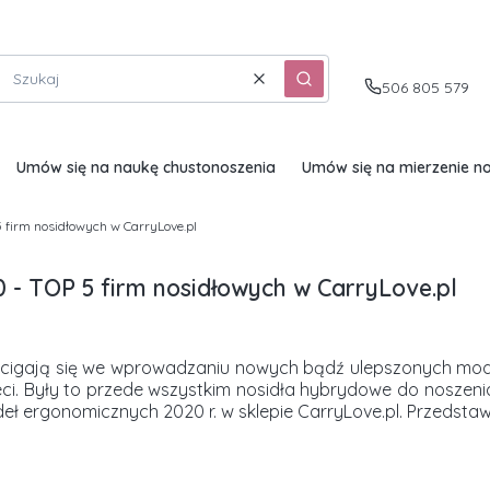
Wyczyść
Szukaj
506 805 579
Umów się na naukę chustonoszenia
Umów się na mierzenie no
 firm nosidłowych w CarryLove.pl
 - TOP 5 firm nosidłowych w CarryLove.pl
cigają się we wprowadzaniu nowych bądź ulepszonych modeli 
ieci. Były to przede wszystkim nosidła hybrydowe do nosze
deł ergonomicznych 2020 r. w sklepie CarryLove.pl. Przeds