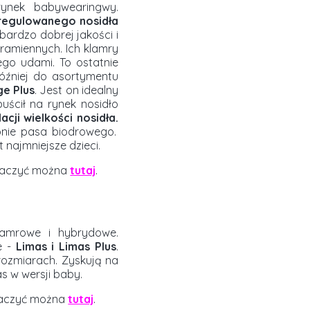
rynek babywearingwy.
regulowanego nosidła
ardzo dobrej jakości i
ramiennych. Ich klamry
go udami. To ostatnie
Później do asortymentu
ge Plus
. Jest on idealny
uścił na rynek nosidło
ji wielkości nosidła.
onie pasa biodrowego.
t najmniejsze dzieci.
obaczyć można
tutaj
.
lamrowe i hybrydowe.
e -
Limas i Limas Plus
.
ozmiarach. Zyskują na
mas w wersji baby.
obaczyć można
tutaj
.