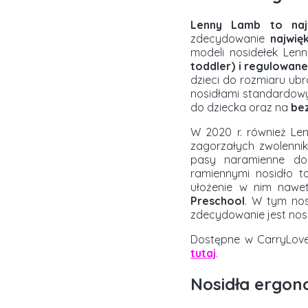
Lenny Lamb to najw
zdecydowanie
najwię
modeli nosidełek Len
toddler) i regulowan
dzieci do rozmiaru ubr
nosidłami standardowym
do dziecka oraz na
bez
W 2020 r. również Le
zagorzałych zwolennik
pasy naramienne dos
ramiennymi nosidło to
ułożenie w nim nawet
Preschool
. W tym nosi
zdecydowanie jest nos
Dostępne w CarryLove
tutaj
.
Nosidła ergon