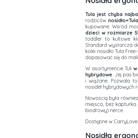
Nosidła ergon
Tula jest chyba najb
rodziców
nosidło=Tul
kupowane. Wśród mode
dzieci w rozmiarze 
toddler to kultowe k
Standard wystarcza do 
kolei nosidło Tula Free
dopasować się do maluc
W asortymencie Tuli
w
hybrydowe
. Jej pas 
i wiązane. Pozwala t
nosideł hybrydowych r
Nowością była również
miejsca, bez kapturka
biodrowy) nerce.
Dostępne w CarryLove.
Nosidła ergo