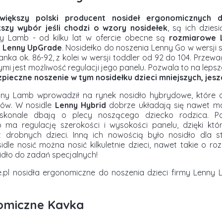
iększy polski producent nosideł ergonomicznych dl
kszy wybór jeśli chodzi o wzory nosidełek
, są ich dziesi
ny Lamb - od kilku lat w ofercie obecne są
rozmiarowe 
e Lenny UpGrade
. Nosidełko do noszenia Lenny Go w wersji 
anka ok. 86-92, z kolei w wersji toddler od 92 do 104. Prz
i jest możliwość regulacji jego panelu. Pozwala to na lep
pieczne noszenie w tym nosidełku dzieci mniejszych, jes
nny Lamb wprowadził na rynek nosidło hybrydowe, które 
ów. W nosidle
Lenny Hybrid
dobrze układają się nawet mal
konale dbają o plecy noszącego dziecko rodzica. P
 ma regulację szerokości i wysokości panelu, dzięki któ
 drobnych dzieci. Inną ich nowością było nosidło dla s
dle nosić można nosić kilkuletnie dzieci, nawet takie o ro
idło do zadań specjalnych!
.pl nosidła ergonomiczne do noszenia dzieci firmy Lenn
omiczne Kavka