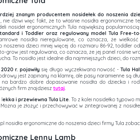
omiczne Tula
ardziej znanym producentem nosidełek do noszenia dzi
a
, nie dziwi więc fakt, że to właśnie nosidła ergonomiczne te
li nosideł ergonomicznych Tula największą popularnością
Standard i Toddler oraz regulowany model Tula Free-t
lamrowe nosidła nieregulowane, co oznacza, że wielkość i
noszenia dzieci mniej więcej do rozmiaru 86-92, toddler od
-to-grow jest regulowana, co oznacza, że jej panel rośnie wra
ha. To nosidło jest idealne dla najmniejszych dzieci, do roz
 2020 r. pojawiły
się długo wyczekiwana nowość -
Tula Hal
biodrowy jest zapinany na klamrę, ale pasy naramienne są dł
o na bardzo dobre dopasowanie nosidła do dziecka i rodz
óżnych firm znajdziesz
tutaj
.
 l
ekka i przewiewna Tula Lite
. To z kolei nosidełko typowo 
. Można je złożyć i przechowywać w zintegrowanej z nosi
pl nosidła ergonomiczne do noszenia dzieci firmy Tula zob
nomiczne Lenny Lamb