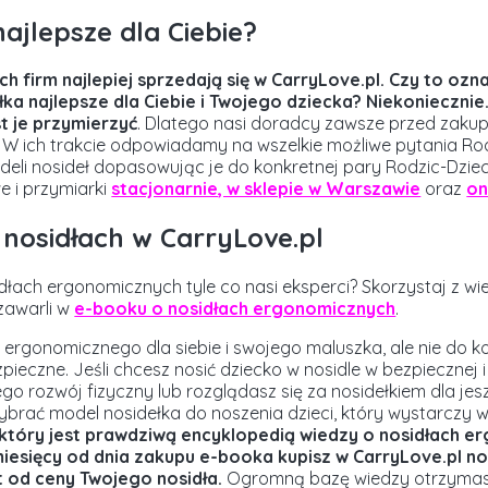
najlepsze dla Ciebie?
ch firm najlepiej sprzedają się w CarryLove.pl. Czy to ozn
a najlepsze dla Ciebie i Twojego dziecka? Niekoniecznie.
st je przymierzyć
. Dlatego nasi doradcy zawsze przed zaku
. W ich trakcie odpowiadamy na wszelkie możliwe pytania R
odeli nosideł dopasowując je do konkretnej pary Rodzic-Dzie
e i przymiarki
stacjonarnie, w sklepie w Warszawie
oraz
on
 nosidłach w CarryLove.pl
dłach ergonomicznych tyle co nasi eksperci? Skorzystaj z wi
zawarli w
e-booku o nosidłach ergonomicznych
.
a ergonomicznego dla siebie i swojego maluszka, ale nie do k
ieczne. Jeśli chcesz nosić dziecko w nosidle w bezpiecznej i 
go rozwój fizyczny lub rozglądasz się za nosidełkiem dla je
wybrać model nosidełka do noszenia dzieci, który wystarczy w
który jest prawdziwą encyklopedią wiedzy o nosidłach e
miesięcy od dnia zakupu e-booka kupisz w CarryLove.pl n
 od ceny Twojego nosidła.
Ogromną b
azę wiedzy otrzymasz