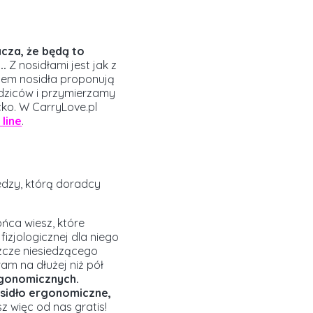
acza, że będą to
..
Z nosidłami jest jak z
pem nosidła proponują
odziców i przymierzamy
cko. W CarryLove.pl
 line
.
edzy, którą doradcy
ońca wiesz, które
fizjologicznej dla niego
szcze niesiedzącego
am na dłużej niż pół
rgonomicznych.
osidło ergonomiczne,
 więc od nas gratis!