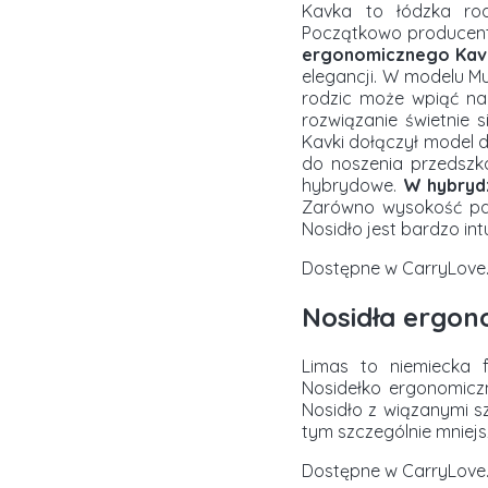
Kavka to łódzka rod
Początkowo producent
ergonomicznego Kavk
elegancji. W modelu M
rodzic może wpiąć na
rozwiązanie świetnie 
Kavki dołączył model d
do noszenia przedszko
hybrydowe.
W hybrydz
Zarówno wysokość pane
Nosidło jest bardzo int
Dostępne w CarryLove.
Nosidła ergon
Limas to niemiecka 
Nosidełko ergonomicz
Nosidło z wiązanymi 
tym szczególnie mniejsz
Dostępne w CarryLove.