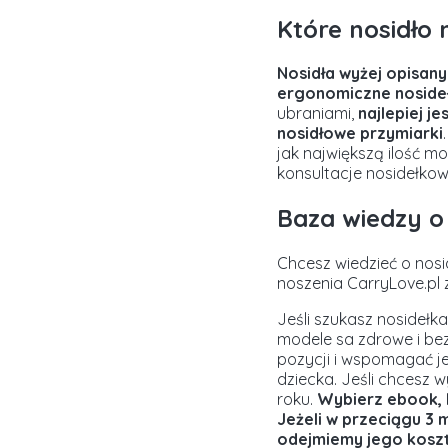
Które nosidło 
Nosidła wyżej opisany
ergonomiczne nosidełk
ubraniami,
najlepiej je
nosidłowe przymiarki
jak największą ilość m
konsultacje nosidełkow
Baza wiedzy o
Chcesz wiedzieć o nosi
noszenia CarryLove.pl 
Jeśli szukasz nosidełk
modele sa zdrowe i bezp
pozycji i wspomagać je
dziecka. Jeśli chcesz 
roku.
Wybierz ebook, 
Jeżeli
w przeciągu 3 
odejmiemy jego koszt