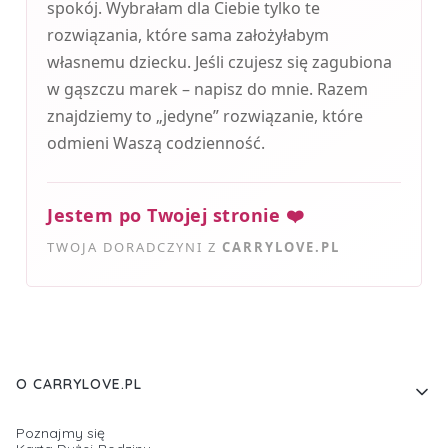
spokój. Wybrałam dla Ciebie tylko te
rozwiązania, które sama założyłabym
własnemu dziecku. Jeśli czujesz się zagubiona
w gąszczu marek – napisz do mnie. Razem
znajdziemy to „jedyne” rozwiązanie, które
odmieni Waszą codzienność.
Jestem po Twojej stronie ❤️
TWOJA DORADCZYNI Z
CARRYLOVE.PL
Linki w stopce
O CARRYLOVE.PL
Poznajmy się