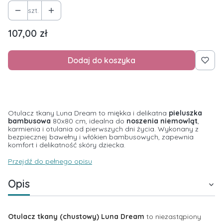
szt.
Cena
107,00 zł
Dodaj do koszyka
Otulacz tkany Luna Dream to miękka i delikatna
pieluszka
bambusowa
80x80 cm, idealna do
noszenia niemowląt
,
karmienia i otulania od pierwszych dni życia. Wykonany z
bezpiecznej bawełny i włókien bambusowych, zapewnia
komfort i delikatność skóry dziecka.
Przejdź do pełnego opisu
Opis
Otulacz tkany (chustowy) Luna Dream
to niezastąpiony