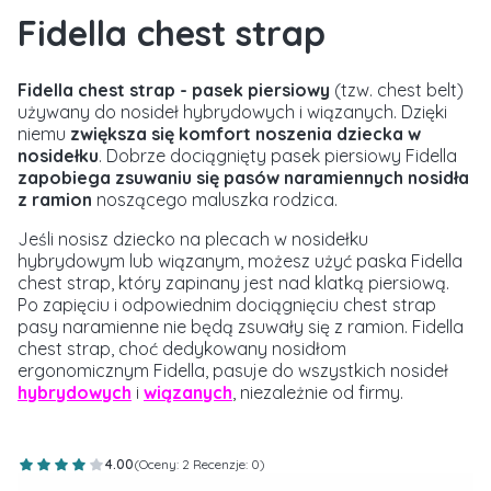
Fidella chest strap
Fidella chest strap - pasek piersiowy
(tzw. chest belt)
używany do nosideł hybrydowych i wiązanych. Dzięki
niemu
zwiększa się komfort noszenia dziecka w
nosidełku
. Dobrze dociągnięty pasek piersiowy Fidella
zapobiega zsuwaniu się pasów naramiennych nosidła
z ramion
noszącego maluszka rodzica.
Jeśli nosisz dziecko na plecach w nosidełku
hybrydowym lub wiązanym, możesz użyć paska Fidella
chest strap, który zapinany jest nad klatką piersiową.
Po zapięciu i odpowiednim dociągnięciu chest strap
pasy naramienne nie będą zsuwały się z ramion. Fidella
chest strap, choć dedykowany nosidłom
ergonomicznym Fidella, pasuje do wszystkich nosideł
hybrydowych
i
wiązanych
, niezależnie od firmy.
4.00
(Oceny: 2 Recenzje: 0)