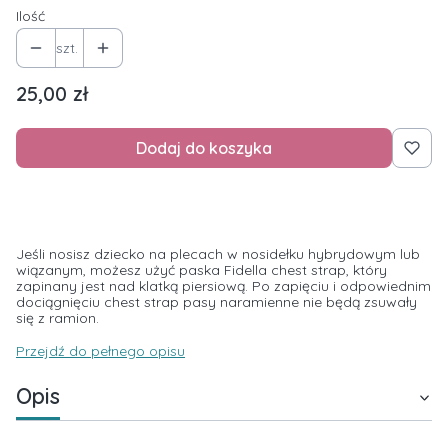
Ilość
szt.
Cena
25,00 zł
Dodaj do koszyka
Jeśli nosisz dziecko na plecach w nosidełku hybrydowym lub
wiązanym, możesz użyć paska Fidella chest strap, który
zapinany jest nad klatką piersiową. Po zapięciu i odpowiednim
dociągnięciu chest strap pasy naramienne nie będą zsuwały
się z ramion.
Przejdź do pełnego opisu
Opis