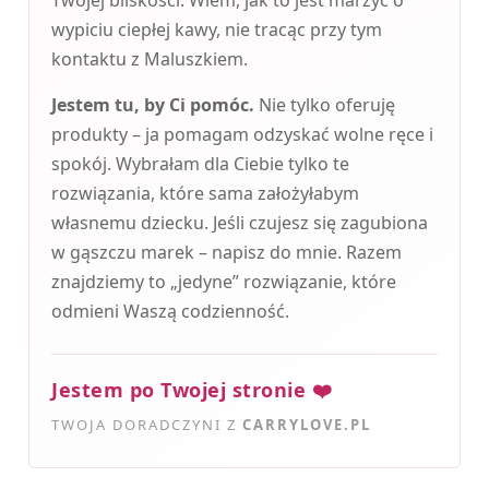
Twojej bliskości. Wiem, jak to jest marzyć o
wypiciu ciepłej kawy, nie tracąc przy tym
kontaktu z Maluszkiem.
Jestem tu, by Ci pomóc.
Nie tylko oferuję
produkty – ja pomagam odzyskać wolne ręce i
spokój. Wybrałam dla Ciebie tylko te
rozwiązania, które sama założyłabym
własnemu dziecku. Jeśli czujesz się zagubiona
w gąszczu marek – napisz do mnie. Razem
znajdziemy to „jedyne” rozwiązanie, które
odmieni Waszą codzienność.
Jestem po Twojej stronie ❤️
TWOJA DORADCZYNI Z
CARRYLOVE.PL