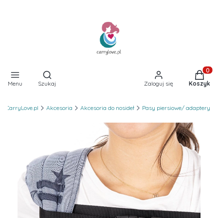
Otwórz wyszukiwarkę
Produkt
Menu
Szukaj
Zaloguj się
Koszyk
CarryLove.pl
Akcesoria
Akcesoria do nosideł
Pasy piersiowe/ adaptery