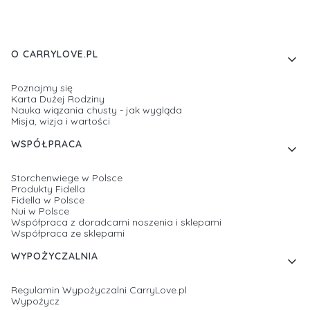
Linki w stopce
O CARRYLOVE.PL
Poznajmy się
Karta Dużej Rodziny
Nauka wiązania chusty - jak wygląda
Misja, wizja i wartości
WSPÓŁPRACA
Storchenwiege w Polsce
Produkty Fidella
Fidella w Polsce
Nui w Polsce
Współpraca z doradcami noszenia i sklepami
Współpraca ze sklepami
WYPOŻYCZALNIA
Regulamin Wypożyczalni CarryLove.pl
Wypożycz