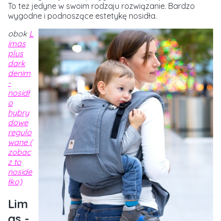
To też jedyne w swoim rodzaju rozwiązanie. Bardzo
wygodne i podnoszące estetykę nosidła.
obok
L
imas
plus
dark
denim
-
nosidł
o
hybry
dowe
regulo
wane (
zobac
z to
noside
łko)
Lim
as -