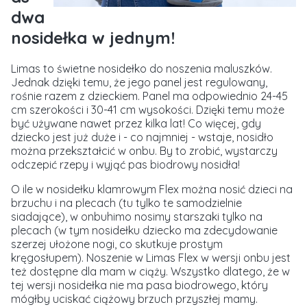
dwa
nosidełka w jednym!
Limas to świetne nosidełko do noszenia maluszków.
Jednak dzięki temu, że jego panel jest regulowany,
rośnie razem z dzieckiem. Panel ma odpowiednio 24-45
cm szerokości i 30-41 cm wysokości. Dzięki temu może
być używane nawet przez kilka lat! Co więcej, gdy
dziecko jest już duże i - co najmniej - wstaje, nosidło
można przekształcić w onbu. By to zrobić, wystarczy
odczepić rzepy i wyjąć pas biodrowy nosidła!
O ile w nosidełku klamrowym Flex można nosić dzieci na
brzuchu i na plecach (tu tylko te samodzielnie
siadające), w onbuhimo nosimy starszaki tylko na
plecach (w tym nosidełku dziecko ma zdecydowanie
szerzej ułożone nogi, co skutkuje prostym
kręgosłupem). Noszenie w Limas Flex w wersji onbu jest
też dostępne dla mam w ciąży. Wszystko dlatego, że w
tej wersji nosidełka nie ma pasa biodrowego, który
mógłby uciskać ciążowy brzuch przyszłej mamy.