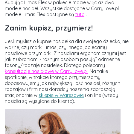
Kupując Limas Flex w pakiecie macie więc aż dwa
modele nosideł. Wszystkie dostępne w CarryLove.pl
modele Limas Flex dostępne są
tutaj
.
Zanim kupisz, przymierz!
Jeśli myślisz o kupnie nosidełka dla swojego dziecka, nie
ważne, czy marki Limas, czy innego, polecamy
nosidłowe przymiarki. Z nosidłami ergonomicznymi jest
jak z ubraniami - różnym osobom pasują” odmienne
fasony/rodzaje nosidełek. Dlatego polecamy
konsultacje nosidłowe w CarryLove.pl
. Na takie
spotkanie, w trakcie którego przymierzamy i
dopasowujemy jak największą ilość nosideł, różnych
rodzajów i firm nasi doradcy noszenia zapraszają
stacjonarnie w
sklepie w Warszawie
i on line (wtedy
nosidła są wysyłane do klienta).