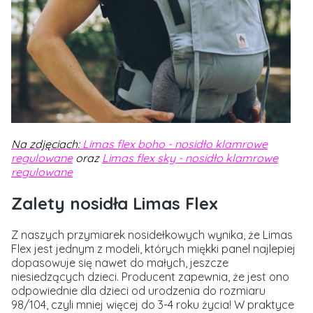
Na zdjęciach:
Limas flex boho - nosidło klamrowe
regulowane
oraz
Limas flex sky - nosidło klamrowe
regulowane
Zalety nosidła Limas Flex
Z naszych przymiarek nosidełkowych wynika, że Limas
Flex jest jednym z modeli, których miękki panel najlepiej
dopasowuje się nawet do małych, jeszcze
niesiedzących dzieci.
Producent zapewnia, że jest ono
odpowiednie dla dzieci od urodzenia do rozmiaru
98/104, czyli mniej więcej do 3-4 roku życia! W praktyce