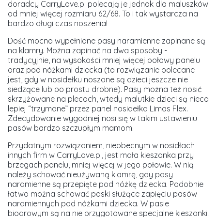
doradcy CarryLove.pl polecają je jednak dla maluszków
od mniej więcej rozmiaru 62/68
. To i tak wystarcza na
bardzo długi czas noszenia!
Dość mocno wypełnione pasy naramienne zapinane są
na klamry. Można zapinać na dwa sposoby -
tradycyjnie, na wysokości mniej więcej połowy panelu
oraz pod nóżkami dziecka (to rozwiązanie polecane
jest, gdy w nosidełku noszone są dzieci jeszcze nie
siedzące lub po prostu drobne). Pasy można też nosić
skrzyżowane na plecach, wtedy malutkie dzieci są nieco
lepiej “trzymane” przez panel nosidełka Limas Flex.
Zdecydowanie wygodniej nosi się w takim ustawieniu
pasów bardzo szczupłym mamom.
Przydatnym rozwiązaniem, nieobecnym w nosidłach
innych firm w CarryLove.pl, jest mała kieszonka przy
brzegach panelu, mniej więcej w jego połowie. W nią
należy schować nieużywaną klamrę, gdy pasy
naramienne są przepięte pod nóżkę dziecka. Podobnie
łatwo można schować paski służące zapięciu pasów
naramiennych pod nóżkami dziecka. W pasie
biodrowym są na nie przygotowane specjalne kieszonki.