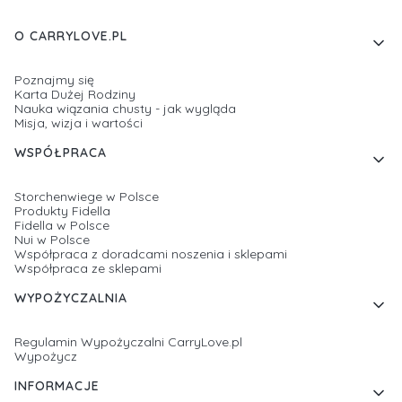
Linki w stopce
O CARRYLOVE.PL
Poznajmy się
Karta Dużej Rodziny
Nauka wiązania chusty - jak wygląda
Misja, wizja i wartości
WSPÓŁPRACA
Storchenwiege w Polsce
Produkty Fidella
Fidella w Polsce
Nui w Polsce
Współpraca z doradcami noszenia i sklepami
Współpraca ze sklepami
WYPOŻYCZALNIA
Regulamin Wypożyczalni CarryLove.pl
Wypożycz
INFORMACJE