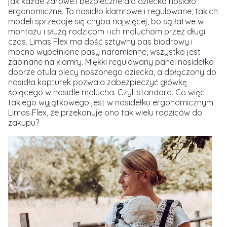
jak każde zdrowe i bezpieczne dla dziecka nosidło
ergonomiczne. To nosidło klamrowe i regulowane, takich
modeli sprzedaje się chyba najwięcej, bo są łatwe w
montażu i służą rodzicom i ich maluchom przez długi
czas. Limas Flex ma dość sztywny pas biodrowy i
mocno wypełnione pasy naramienne, wszystko jest
zapinane na klamry. Miękki regulowany panel nosidełka
dobrze otula plecy noszonego dziecka, a dołączony do
nosidła kapturek pozwala zabezpieczyć główkę
śpiącego w nosidle malucha. Czyli standard. Co więc
takiego wyjątkowego jest w nosidełku ergonomicznym
Limas Flex, że przekonuje ono tak wielu rodziców do
zakupu?