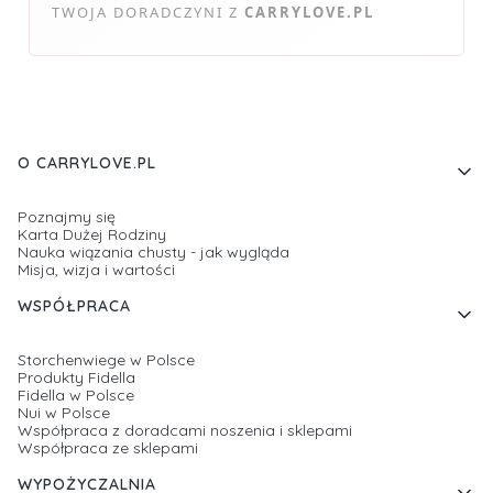
TWOJA DORADCZYNI Z
CARRYLOVE.PL
Linki w stopce
O CARRYLOVE.PL
Poznajmy się
Karta Dużej Rodziny
Nauka wiązania chusty - jak wygląda
Misja, wizja i wartości
WSPÓŁPRACA
Storchenwiege w Polsce
Produkty Fidella
Fidella w Polsce
Nui w Polsce
Współpraca z doradcami noszenia i sklepami
Współpraca ze sklepami
WYPOŻYCZALNIA