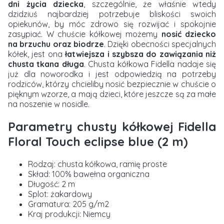
dni życia dziecka
, szczególnie, że właśnie wtedy
dzidziuś najbardziej potrzebuje bliskości swoich
opiekunów, by móc zdrowo się rozwijać i spokojnie
zasypiać. W chuście kółkowej możemy
nosić dziecko
na brzuchu oraz biodrze
. Dzięki obecności specjalnych
kółek, jest ona
łatwiejsza i szybsza do zawiązania niż
chusta tkana długa
. Chusta kółkowa Fidella nadaje się
już dla noworodka i jest odpowiedzią na potrzeby
rodziców, którzy chcieliby nosić bezpiecznie w chuście o
pięknym wzorze, a mają dzieci, które jeszcze są za małe
na noszenie w nosidle.
Parametry chusty kółkowej Fidella
Floral Touch eclipse blue (2 m)
Rodzaj: chusta kółkowa, ramię proste
Skład: 100% bawełna organiczna
Długość: 2 m
Splot: żakardowy
Gramatura: 205 g/m2
Kraj produkcji: Niemcy