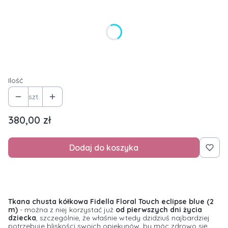
Wybierz wariant produktu:
Poszczególne warianty mogą różnić się ceną
*
Długość chusty
Wybierz
Ilość
szt.
Cena
380,00 zł
Dodaj do koszyka
Tkana chusta kółkowa Fidella Floral Touch eclipse blue (2
m)
- można z niej korzystać już
od pierwszych dni życia
dziecka
, szczególnie, że właśnie wtedy dzidziuś najbardziej
potrzebuje bliskości swoich opiekunów, by móc zdrowo się