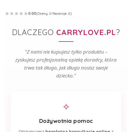
0.00
(Oceny: 0 Recenzje: 0)
DLACZEGO
CARRYLOVE.PL
?
"Z nami nie kupujesz tylko produktu –
zyskujesz profesjonalną opiekę doradcy, która
trwa tak długo, jak długo nosisz swoje
dziecko."
✧
Dożywotnia pomoc
Otrzymujesz
bezpłatną konsultację online
z