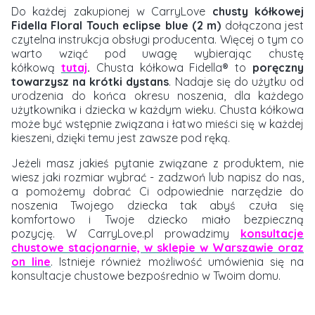
Do każdej zakupionej w CarryLove
chusty kółkowej
Fidella Floral Touch eclipse blue (2 m)
dołączona jest
czytelna instrukcja obsługi producenta. Więcej o tym co
warto wziąć pod uwagę wybierając chustę
kółkową
tutaj
.
Chusta kółkowa Fidella® to
poręczny
towarzysz na krótki dystans
. Nadaje się do użytku od
urodzenia do końca okresu noszenia, dla każdego
użytkownika i dziecka w każdym wieku. Chusta kółkowa
może być wstępnie związana i łatwo mieści się w każdej
kieszeni, dzięki temu jest zawsze pod ręką.
Jeżeli masz jakieś pytanie związane z produktem, nie
wiesz jaki rozmiar wybrać - zadzwoń lub napisz do nas,
a pomożemy dobrać Ci odpowiednie narzędzie do
noszenia Twojego dziecka tak abyś czuła się
komfortowo i Twoje dziecko miało bezpieczną
pozycję. W CarryLove.pl prowadzimy
konsultacje
chustowe stacjonarnie, w sklepie w Warszawie oraz
on line
. Istnieje również możliwość umówienia się na
konsultacje chustowe bezpośrednio w Twoim domu.