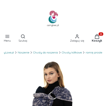
Otwórz wyszukiwarkę
Produkt
Menu
Szukaj
Zaloguj się
Koszyk
arryLove.pl
Noszenie
Chusty do noszenia
Chusty kółkowe
ramię proste