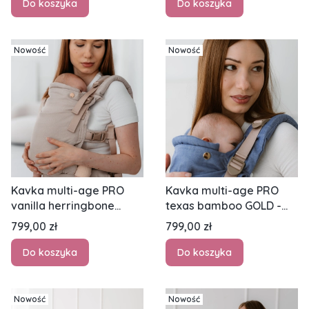
Do koszyka
Do koszyka
Nowość
Nowość
Kavka multi-age PRO
Kavka multi-age PRO
vanilla herringbone
texas bamboo GOLD -
bamboo GOLD - nosidło
nosidło klamrowe
Cena
Cena
799,00 zł
799,00 zł
klamrowe regulowane
regulowane
Do koszyka
Do koszyka
Nowość
Nowość