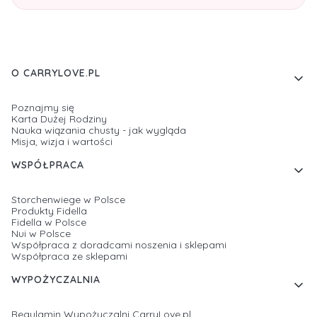
Linki w stopce
O CARRYLOVE.PL
Poznajmy się
Karta Dużej Rodziny
Nauka wiązania chusty - jak wygląda
Misja, wizja i wartości
WSPÓŁPRACA
Storchenwiege w Polsce
Produkty Fidella
Fidella w Polsce
Nui w Polsce
Współpraca z doradcami noszenia i sklepami
Współpraca ze sklepami
WYPOŻYCZALNIA
Regulamin Wypożyczalni CarryLove.pl