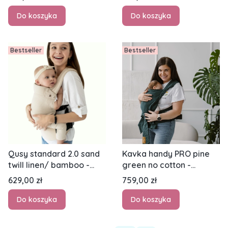
klamrowe regulowane
klamrowe regulowane
Do koszyka
Do koszyka
Bestseller
Bestseller
Qusy standard 2.0 sand
Kavka handy PRO pine
twill linen/ bamboo -
green no cotton -
nosidło klamrowe
nosidło hybrydowe
Cena
Cena
629,00 zł
759,00 zł
regulowane
regulowane
Do koszyka
Do koszyka