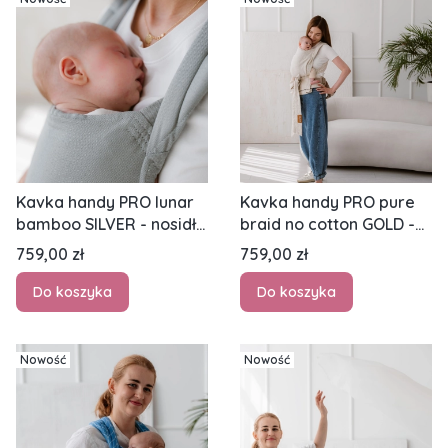
Kavka handy PRO lunar
Kavka handy PRO pure
bamboo SILVER - nosidło
braid no cotton GOLD -
hybrydowe regulowane
nosidło hybrydowe
Cena
Cena
759,00 zł
759,00 zł
regulowane
Do koszyka
Do koszyka
Nowość
Nowość