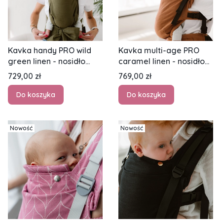
Kavka handy PRO wild
Kavka multi-age PRO
green linen - nosidło
caramel linen - nosidło
hybrydowe regulowane
klamrowe egulowane
Cena
Cena
729,00 zł
769,00 zł
Do koszyka
Do koszyka
Nowość
Nowość