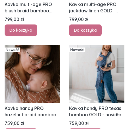
Kavka multi-age PRO
Kavka multi-age PRO
blush braid bamboo
jackdaw linen GOLD -
SILVER - nosidło
nosidło klamrowe
Cena
Cena
799,00 zł
799,00 zł
klamrowe regulowane
reguulowane
Do koszyka
Do koszyka
Nowość
Nowość
Kavka handy PRO
Kavka handy PRO texas
hazelnut braid bamboo
bamboo GOLD - nosidło
GOLD - nosidło
hybrydowe regulowane
Cena
Cena
759,00 zł
759,00 zł
hybrydowe regulowane