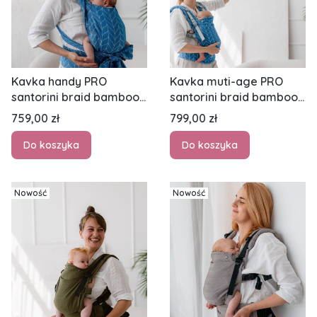
Kavka handy PRO
Kavka muti-age PRO
santorini braid bamboo
santorini braid bamboo
SILVER - nosidło
SILVER - nosidło
Cena
Cena
759,00 zł
799,00 zł
hybrydowe regulowane
klamrowe regulowane
Do koszyka
Do koszyka
Nowość
Nowość