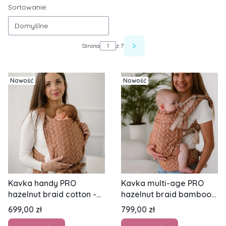
Lista produktów
Sortowanie:
Domyślne
Strona
z 7
Następne produkty
Nowość
Nowość
Kavka handy PRO
Kavka multi-age PRO
hazelnut braid cotton -
hazelnut braid bamboo
nosidło hybrydowe
GOLD - nosidło
Cena
Cena
699,00 zł
799,00 zł
regulowane
klamrowe regulowane