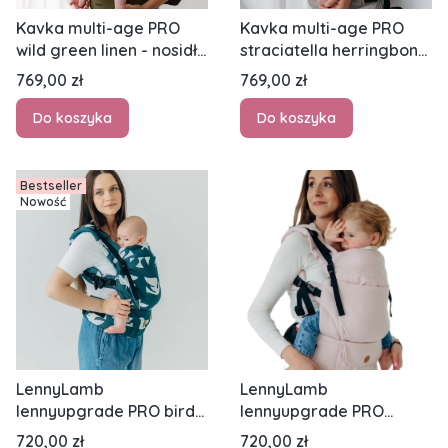
Kavka multi-age PRO
Kavka multi-age PRO
wild green linen - nosidło
straciatella herringbone
kalmrowe regulowane
bamboo - nosidło
Cena
Cena
769,00 zł
769,00 zł
klamrowe regulowane
Do koszyka
Do koszyka
Bestseller
Nowość
LennyLamb
LennyLamb
lennyupgrade PRO birdy
lennyupgrade PRO
skyward - nosidło
marshmallow - nosidło
Cena
Cena
720,00 zł
720,00 zł