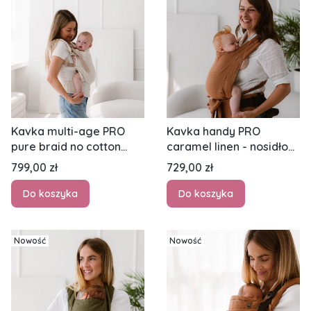
Kavka multi-age PRO
Kavka handy PRO
pure braid no cotton
caramel linen - nosidło
GOLD - nosidło
hybrydowe regulowane
Cena
Cena
799,00 zł
729,00 zł
klamrowe regulowane
Do koszyka
Do koszyka
Nowość
Nowość