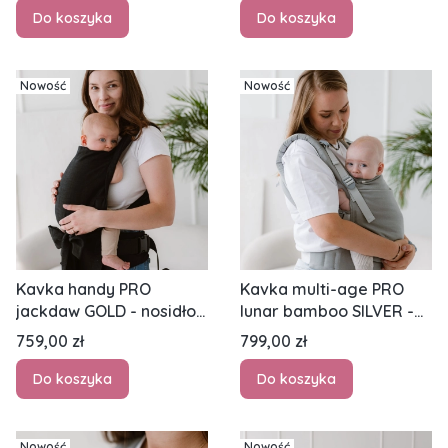
Do koszyka
Do koszyka
Nowość
Nowość
Kavka handy PRO
Kavka multi-age PRO
jackdaw GOLD - nosidło
lunar bamboo SILVER -
hybrydowe regulowane
nosidło klamrowe
Cena
Cena
759,00 zł
799,00 zł
regulowane
Do koszyka
Do koszyka
Nowość
Nowość