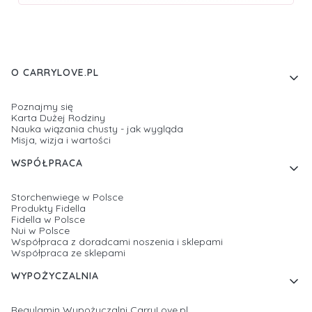
Linki w stopce
O CARRYLOVE.PL
Poznajmy się
Karta Dużej Rodziny
Nauka wiązania chusty - jak wygląda
Misja, wizja i wartości
WSPÓŁPRACA
Storchenwiege w Polsce
Produkty Fidella
Fidella w Polsce
Nui w Polsce
Współpraca z doradcami noszenia i sklepami
Współpraca ze sklepami
WYPOŻYCZALNIA
Regulamin Wypożyczalni CarryLove.pl