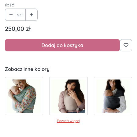
Ilość
szt.
Cena
250,00 zł
Dodaj do koszyka
Zobacz inne kolory
Rozwiń więcej