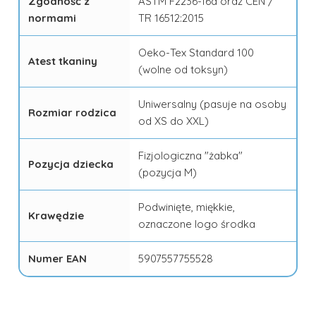
Zgodność z
ASTM F2236-16a oraz CEN /
normami
TR 16512:2015
Oeko-Tex Standard 100
Atest tkaniny
(wolne od toksyn)
Uniwersalny (pasuje na osoby
Rozmiar rodzica
od XS do XXL)
Fizjologiczna "żabka"
Pozycja dziecka
(pozycja M)
Podwinięte, miękkie,
Krawędzie
oznaczone logo środka
Numer EAN
5907557755528