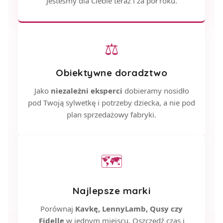
Jesteśmy dla Ciebie teraz i za pół roku.
⚖
Obiektywne doradztwo
Jako
niezależni eksperci
dobieramy nosidło
pod Twoją sylwetkę i potrzeby dziecka, a nie pod
plan sprzedażowy fabryki.
🗺
Najlepsze marki
Porównaj
Kavkę, LennyLamb, Qusy czy
Fidellę
w jednym miejscu. Oszczędź czas i