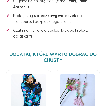
✔
Oryginalną chustę elastyczną
LennyLamb
Antracyt
✔
Praktyczny
siateczkowy woreczek
do
transportu i bezpiecznego prania
✔
Czytelną instrukcję obsługi krok po kroku z
obrazkami
DODATKI, KTÓRE WARTO DOBRAĆ DO
CHUSTY