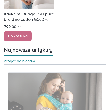
Kavka multi-age PRO pure
braid no cotton GOLD -
nosidło klamrowe
Cena
799,00 zł
regulowane
Do koszyka
Najnowsze artykuły
Przejdź do bloga