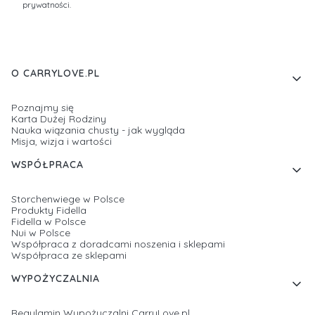
prywatności.
Linki w stopce
O CARRYLOVE.PL
Poznajmy się
Karta Dużej Rodziny
Nauka wiązania chusty - jak wygląda
Misja, wizja i wartości
WSPÓŁPRACA
Storchenwiege w Polsce
Produkty Fidella
Fidella w Polsce
Nui w Polsce
Współpraca z doradcami noszenia i sklepami
Współpraca ze sklepami
WYPOŻYCZALNIA
Regulamin Wypożyczalni CarryLove.pl