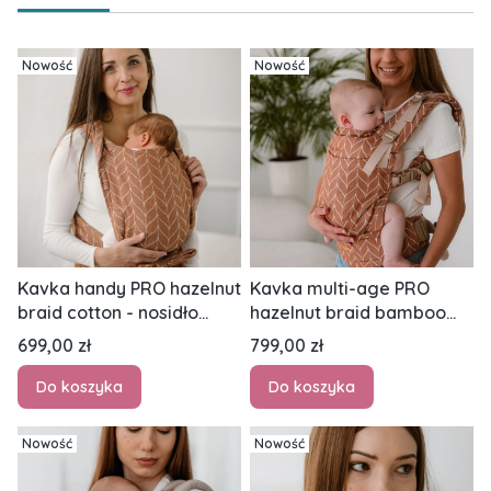
Nowość
Nowość
Kavka handy PRO hazelnut
Kavka multi-age PRO
braid cotton - nosidło
hazelnut braid bamboo
hybrydowe regulowane
GOLD - nosidło klamrowe
Cena
Cena
699,00 zł
799,00 zł
regulowane
Do koszyka
Do koszyka
Nowość
Nowość