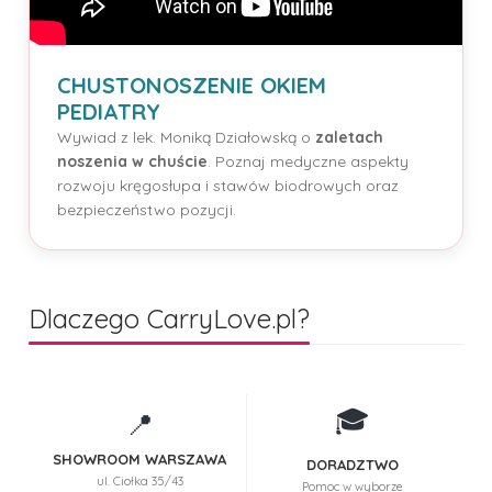
CHUSTONOSZENIE OKIEM
PEDIATRY
Wywiad z lek. Moniką Działowską o
zaletach
noszenia w chuście
. Poznaj medyczne aspekty
rozwoju kręgosłupa i stawów biodrowych oraz
bezpieczeństwo pozycji.
Dlaczego CarryLove.pl?
🎓
📍
SHOWROOM WARSZAWA
DORADZTWO
ul. Ciołka 35/43
Pomoc w wyborze