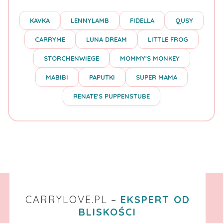
KAVKA
LENNYLAMB
FIDELLA
QUSY
CARRYME
LUNA DREAM
LITTLE FROG
STORCHENWIEGE
MOMMY'S MONKEY
MABIBI
PAPUTKI
SUPER MAMA
RENATE'S PUPPENSTUBE
CARRYLOVE.PL –
EKSPERT OD
BLISKOŚCI