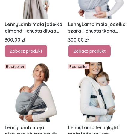
LennyLamb mała jodełka
LennyLamb mała jodełka
almond - chusta długa
szara - chusta tkana
tkana
długa
Cena
Cena
300,00 zł
300,00 zł
Zobacz produkt
Zobacz produkt
Bestseller
Bestseller
LennyLamb moja
LennyLamb lennylight