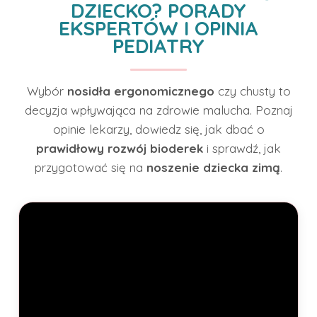
DZIECKO? PORADY
EKSPERTÓW I OPINIA
PEDIATRY
Wybór
nosidła ergonomicznego
czy chusty to
decyzja wpływająca na zdrowie malucha. Poznaj
opinie lekarzy, dowiedz się, jak dbać o
prawidłowy rozwój bioderek
i sprawdź, jak
przygotować się na
noszenie dziecka zimą
.