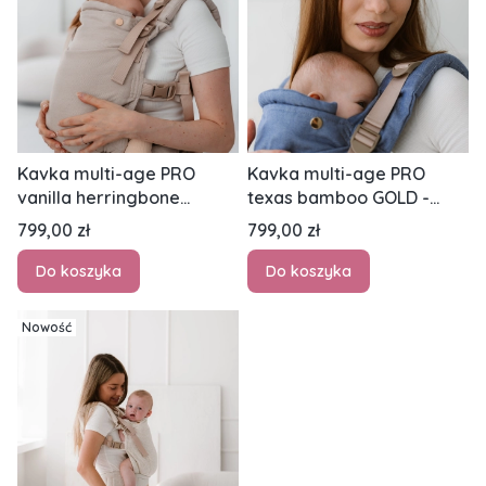
Kavka multi-age PRO
Kavka multi-age PRO
vanilla herringbone
texas bamboo GOLD -
bamboo GOLD - nosidło
nosidło klamrowe
Cena
Cena
799,00 zł
799,00 zł
klamrowe regulowane
regulowane
Do koszyka
Do koszyka
Nowość