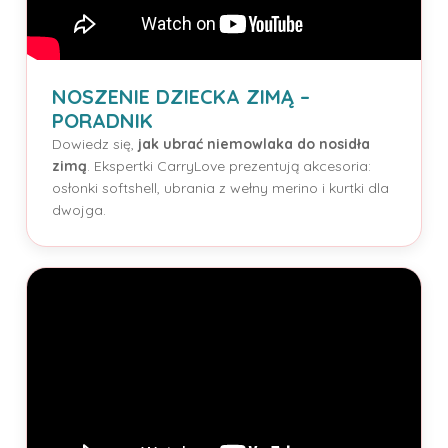
NOSZENIE DZIECKA ZIMĄ –
PORADNIK
Dowiedz się,
jak ubrać niemowlaka do nosidła
zimą
. Ekspertki CarryLove prezentują akcesoria:
osłonki softshell, ubrania z wełny merino i kurtki dla
dwojga.