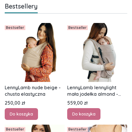
Bestsellery
Bestseller
Bestseller
LennyLamb nude beige -
LennyLamb lennylight
chusta elastyczna
mała jodełka almond -
nosidło klamrowe
Cena
Cena
250,00 zł
559,00 zł
regulowane
Do koszyka
Do koszyka
Bestseller
Bestseller