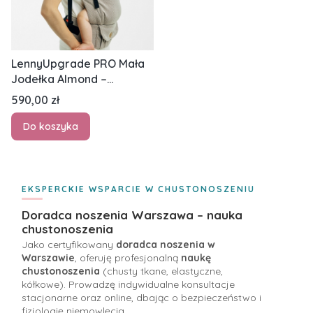
LennyUpgrade PRO Mała
Jodełka Almond –
regulowane nosidło
Cena
590,00 zł
beżowe / kremowe
Do koszyka
EKSPERCKIE WSPARCIE W CHUSTONOSZENIU
Doradca noszenia Warszawa – nauka
chustonoszenia
Jako certyfikowany
doradca noszenia w
Warszawie
, oferuję profesjonalną
naukę
chustonoszenia
(chusty tkane, elastyczne,
kółkowe). Prowadzę indywidualne konsultacje
stacjonarne oraz online, dbając o bezpieczeństwo i
fizjologię niemowlęcia.