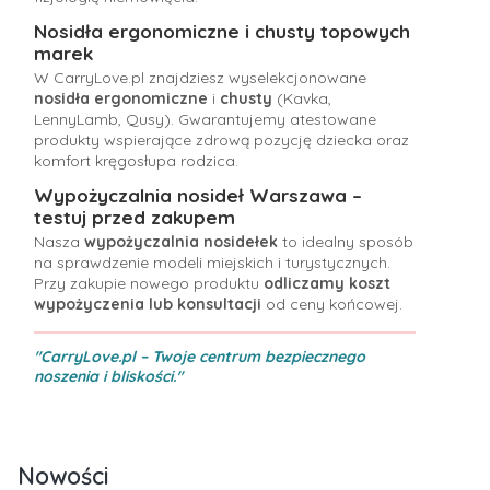
Nosidła ergonomiczne i chusty topowych
marek
W CarryLove.pl znajdziesz wyselekcjonowane
nosidła ergonomiczne
i
chusty
(Kavka,
LennyLamb, Qusy). Gwarantujemy atestowane
produkty wspierające zdrową pozycję dziecka oraz
komfort kręgosłupa rodzica.
Wypożyczalnia nosideł Warszawa –
testuj przed zakupem
Nasza
wypożyczalnia nosidełek
to idealny sposób
na sprawdzenie modeli miejskich i turystycznych.
Przy zakupie nowego produktu
odliczamy koszt
wypożyczenia lub konsultacji
od ceny końcowej.
"CarryLove.pl – Twoje centrum bezpiecznego
noszenia i bliskości."
Nowości