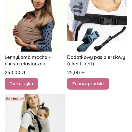
LennyLamb mocha -
Dodatkowy pas piersiowy
chusta elastyczna
(chest-belt)
Cena
Cena
250,00 zł
25,00 zł
Do koszyka
Zobacz produkt
Bestseller