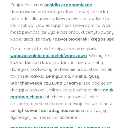
Znajdziesz u nas
nosidła ergonomiczne
dopasowane do każdego etapu rozwoju dziecka –
od modeli dla noworodków po wersje toddler dla
starszaków. Odwiedzając nasz showroom na Woli,
masz pewność, że wybierasz produkt certyfikowany,
wspierający
zdrowy rozwój bioderek i kręgosłupa
.
CarryLove.pl to także największa w regionie
wypożyczalnia nosidełek Warszawa
. Wiemy, że
każde dziecko i każdy rodzic ma inne potrzeby,
dlatego umożliwiamy testowanie produktów marek
takich jak
Kavka, LennyLamb, Fidella, Qusy,
Storchenwiege czy Luna Dream
przed podjęciem
decyzji o zakupie. Jeśli szukasz profesjonalnej
nauki
motania chusty
lub chcesz sprawdzić, jakie
nosidełko będzie najlepsze dla Twojej sylwetki, nasi
certyfikowani doradcy noszenia
są do Twojej
dyspozycji na miejscu oraz online.