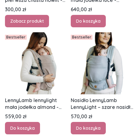
pierwsza chusta howlit -
mała jodełka luce -
chusta tkana długa
nosidło klamrowe
Cena
Cena
300,00 zł
640,00 zł
regulowane
Zobacz produkt
Do koszyka
Bestseller
Bestseller
LennyLamb lennylight
Nosidło LennyLamb
mała jodełka almond -
LennyLight – szare nosidło
nosidło klamrowe
bawełniane, splot
Cena
Cena
559,00 zł
570,00 zł
regulowane
jodełkowy
Do koszyka
Do koszyka