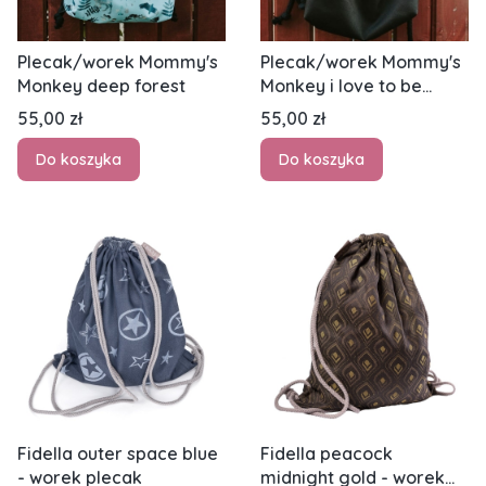
Plecak/worek Mommy's
Plecak/worek Mommy's
Monkey deep forest
Monkey i love to be
black
Cena
Cena
55,00 zł
55,00 zł
Do koszyka
Do koszyka
Fidella outer space blue
Fidella peacock
- worek plecak
midnight gold - worek