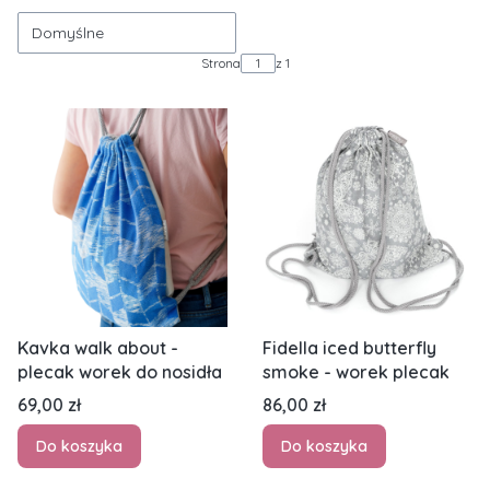
Domyślne
Strona
z 1
Kavka walk about -
Fidella iced butterfly
plecak worek do nosidła
smoke - worek plecak
Cena
Cena
69,00 zł
86,00 zł
Do koszyka
Do koszyka