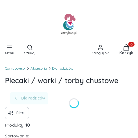
Otwórz wyszukiwarkę
Produkt
Menu
Szukaj
Zaloguj się
Koszyk
CarryLove.pl
Akcesoria
Dla rodziców
Plecaki / worki / torby chustowe
Dla rodziców
Filtry
Produkty:
10
Lista produktów
Sortowanie: