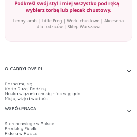
Podkreśl swój styl i miej wszystko pod ręką –
wybierz torbę lub plecak chustowy.
LennyLamb | Little Frog | Worki chustowe | Akcesoria
dla rodziców | Sklep Warszawa
Linki w stopce
O CARRYLOVE.PL
Poznajmy się
Karta Dużej Rodziny
Nauka wiązania chusty - jak wygląda
Misja, wizja i wartości
WSPÓŁPRACA
Storchenwiege w Polsce
Produkty Fidella
Fidella w Polsce