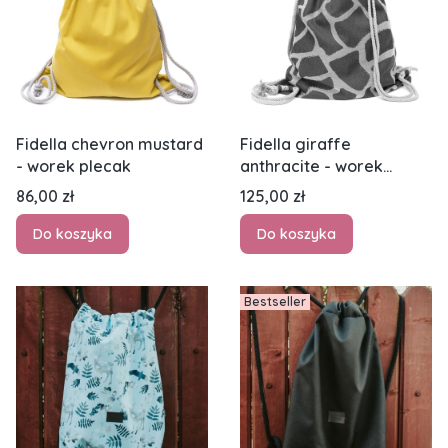
Fidella chevron mustard
Fidella giraffe
- worek plecak
anthracite - worek
plecak
Cena
Cena
86,00 zł
125,00 zł
Do koszyka
Do koszyka
Bestseller