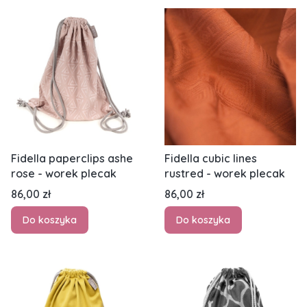
Fidella paperclips ashe
Fidella cubic lines
rose - worek plecak
rustred - worek plecak
Cena
Cena
86,00 zł
86,00 zł
Do koszyka
Do koszyka