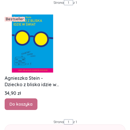
Strona
z 1
Bestseller
Agnieszka Stein -
Dziecko z bliska idzie w
świat
Cena
34,90 zł
Do koszyka
Strona
z 1