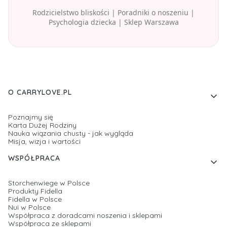
Rodzicielstwo bliskości | Poradniki o noszeniu |
Psychologia dziecka | Sklep Warszawa
Linki w stopce
O CARRYLOVE.PL
Poznajmy się
Karta Dużej Rodziny
Nauka wiązania chusty - jak wygląda
Misja, wizja i wartości
WSPÓŁPRACA
Storchenwiege w Polsce
Produkty Fidella
Fidella w Polsce
Nui w Polsce
Współpraca z doradcami noszenia i sklepami
Współpraca ze sklepami